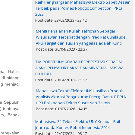
Raih Penghargaan Mahasiswa Elektro Sabet Desain
Terbaik pada Polines Robotic Competition (PRC)
2023
Post date: 23/03/2023 - 23:12
Meniti Perjalanan Kuliah Tafrichan Sebagai
Wisudawan Tercepat dengan Predikat Cumlaude,
Akui Target dan Tujuan yang Jelas adalah Kunci
Post date: 30/04/2023 - 22:37
TIM ROBOT UNY KEMBALI BERPRESTASI SEBAGAI
AJANG PENYALUR BAKAT DAN MINAT MAHASISWA
al. Hal ini
ELEKTRO
 di bidang
Post date: 20/04/2018 - 15:57
ng menjadi
Mahasiswa Teknik Elektro UNY Hasilkan Produk
Analisis Akurasi Pengukuran Energi, Bantu PT PLN
gi Sepuluh
UP3 Balikpapan Tekan Susut Non-Teknis
Post date: 01/07/2026 - 14:15
) tentunya
ry, Bapak
Mahasiswa S1 Teknik Elektro UNY Kembali Raih
Juara pada Kontes Robot Indonesia 2024
 rangkaian
Post date: 22/07/2024 - 08:17