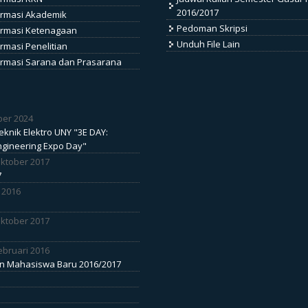
2016/2017
ormasi Akademik
Pedoman Skripsi
ormasi Ketenagaan
Unduh File Lain
rmasi Penelitian
ormasi Sarana dan Prasarana
ber 2024
knik Elektro UNY "3E DAY:
Engineering Expo Day"
Oktober 2017
7
 2016
Oktober 2017
ebruari 2016
n Mahasiswa Baru 2016/2017