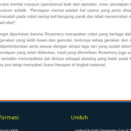
cara mental maupun operasional baik dari operator, crew, persiapan 
ostum artistik.
“Persiapan mental adalah hal utama yang perlu disi
di masalah pada robot sering kali berujung panik dan tidak menemukan 
i ribet”.
sangat diperlukan karena Rosemery merupakan robot yang berlaga da
erakan yang lebih luwes dan gemulai, tentunya setiap gerakan dan art
dipertontonkan serta sesuai dengan tempo lagu tari yang sudah diten
rsiapan yang telah dilakukan, hasil yang ditorehkan Rosemery juga sa
y semakin menunjukkan jati dirinya sebagai pesaing yang ketat pada K
 pun tetap menyabet Juara Harapan di tingkat nasional.
formasi
Unduh
ormasi KKN
Jadwal Kuliah Semester Gasal