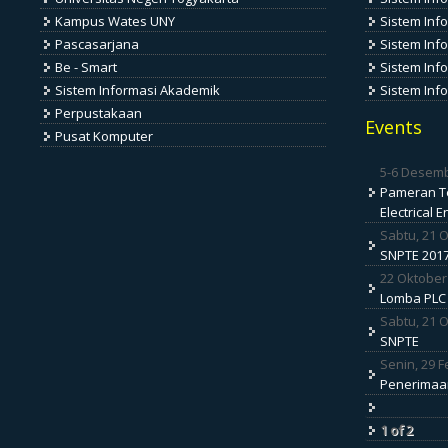
Kampus Wates UNY
Sistem Inf
Pascasarjana
Sistem Inf
Be - Smart
Sistem Info
Sistem Informasi Akademik
Sistem Inf
Perpustakaan
Events
Pusat Komputer
5-6 Desem
Pameran Te
Electrical 
Sabtu, 21 
SNPTE 201
22 Oktober
Lomba PLC
Sabtu, 21 
SNPTE
Senin, 29 F
Penerimaa
1 of 2