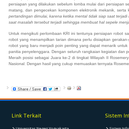
persiapan yang dilakukan sebelum lomba mulai dari persiapan se
matang, dan pengecekan komponen elektronik mekanik, serta k
pertandingan dimulai, karena ketika mental tidak siap saat terja
saat masalah tersebut terjadi sehingga membuat hal sepele menjad
Untuk mengikuti perlombaan KRI ini tentunya persiapan robot 
robot yang menampilkan tarian dimana perlu disiapkan gerakan-g
robot yang baru menjadi poin penting yang dapat menarik untuk 
panitia penyelenggara. Dengan seluruh rangkaian kegiatan dan pe
Meraih posisi sebagai Juara ke-2 di tingkat Wilayah II Rosemer
Nasional. Dengan hasil yang cukup memuaskan ternyata Rosemery
Link Terkait
Sistem In
Universitas Negeri Yogyakarta
Sistem Inf