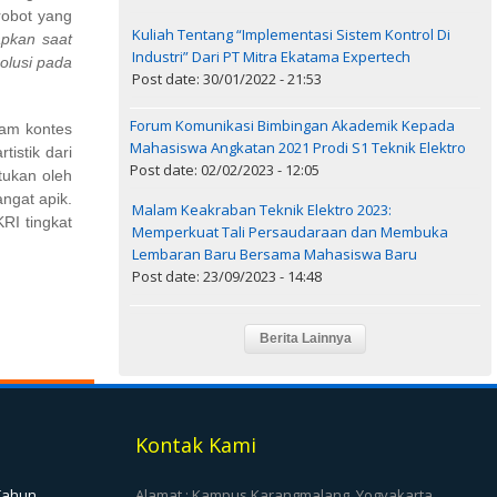
robot yang
Kuliah Tentang “Implementasi Sistem Kontrol Di
apkan saat
Industri” Dari PT Mitra Ekatama Expertech
solusi pada
Post date: 30/01/2022 - 21:53
Forum Komunikasi Bimbingan Akademik Kepada
lam kontes
Mahasiswa Angkatan 2021 Prodi S1 Teknik Elektro
istik dari
Post date: 02/02/2023 - 12:05
tukan oleh
ngat apik.
Malam Keakraban Teknik Elektro 2023:
RI tingkat
Memperkuat Tali Persaudaraan dan Membuka
Lembaran Baru Bersama Mahasiswa Baru
Post date: 23/09/2023 - 14:48
Kontak Kami
 Tahun
Alamat : Kampus Karangmalang, Yogyakarta,