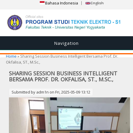
Bahasa Indonesia
English
Navigation
You are here
Home
» Sharing Session Business Intelligent Bersama Prof. Dr.
Okfalisa, ST., M.Sc.,
SHARING SESSION BUSINESS INTELLIGENT
BERSAMA PROF. DR. OKFALISA, ST., M.SC.,
Submitted by
adm1n
on Fri, 2025-05-09 13:12